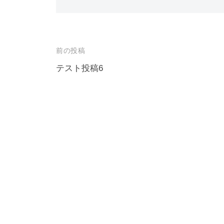
投
前の投稿
稿
テスト投稿6
ナ
ビ
ゲ
ー
シ
ョ
ン