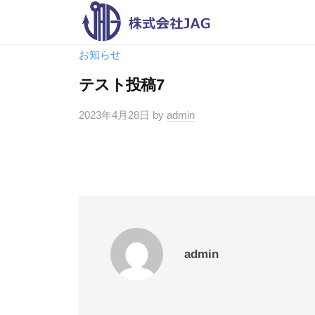
株
コ
式
ン
会
テ
株
お知らせ
自
社
ン
分
式
テスト投稿7
J
ツ
の
会
A
へ
2023年4月28日
by
admin
明
社
G
ス
日
J
キ
を
A
ッ
元
G
気
プ
に
す
admin
る