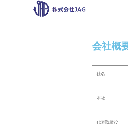
株
式
会
株
自
社
分
式
J
の
会
会社概
A
明
社
G
日
J
を
A
元
社名
G
気
に
す
本社
る
代表取締役