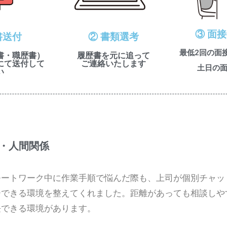
③ 面
書送付
② 書類選考
最低2回の面
書・職歴書）
履歴書を元に追って
にて送付して
ご連絡いたします
土日の
い
・人間関係
モートワーク中に作業手順で悩んだ際も、上司が個別チャッ
ーできる環境を整えてくれました。距離があっても相談しや
長できる環境があります。