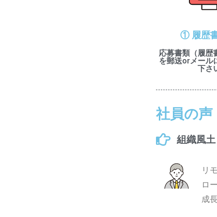
① 履歴
応募書類（履歴
を郵送orメール
下さ
社員の声
組織風土
リ
ロ
成