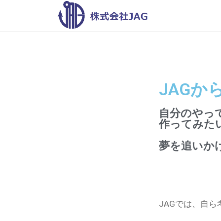
株
式
会
株
自
社
分
式
J
の
会
A
明
JAGか
社
G
日
J
を
自分のやっ
A
作ってみた
元
G
気
夢を追いか
に
す
る
JAGでは、自