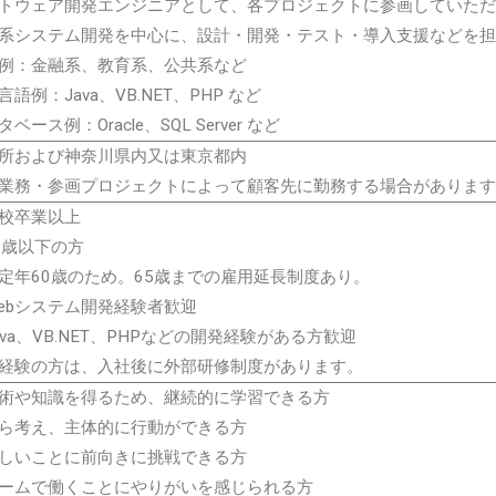
トウェア開発エンジニアとして、各プロジェクトに参画していただ
b系システム開発を中心に、設計・開発・テスト・導入支援などを
例：金融系、教育系、公共系など
言語例：Java、VB.NET、PHP など
ベース例：Oracle、SQL Server など
所および神奈川県内又は東京都内
務・参画プロジェクトによって顧客先に勤務する場合があります
校卒業以上
9歳以下の方
年60歳のため。65歳までの雇用延長制度あり。
ebシステム開発経験者歓迎
ava、VB.NET、PHPなどの開発経験がある方歓迎
経験の方は、入社後に外部研修制度があります。
術や知識を得るため、継続的に学習できる方
ら考え、主体的に行動ができる方
しいことに前向きに挑戦できる方
ームで働くことにやりがいを感じられる方