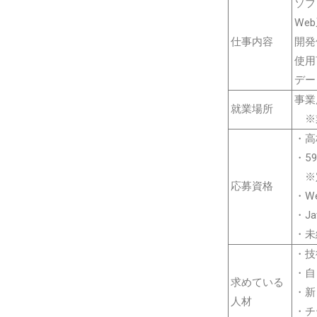
ソフ
We
仕事内容
開発
使用
データ
事業
就業場所
※業
・高
・5
※定
応募資格
・W
・J
・未
・技
・自
求めている
・新
人材
・チ