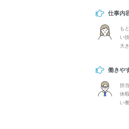
仕事内
も
い
大
働きや
担
休
い