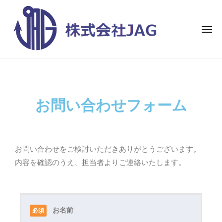
株
式
会
社
J
株
A
自
G
式
分
の
会
お問い合わせフォーム
明
社
日
J
を
A
元
G
お問い合わせをご検討いただきありがとうございます。
気
内容を確認のうえ、担当者よりご連絡いたします。
に
す
る
お名前
必須